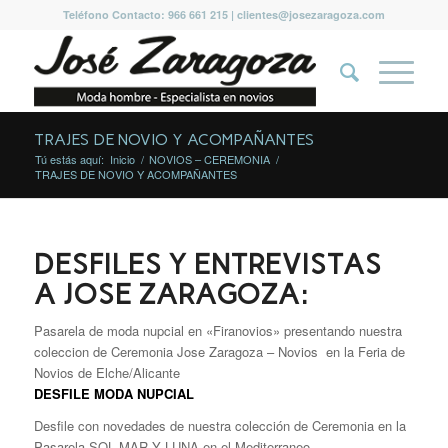
Teléfono Contacto: 966 661 215 | clientes@josezaragoza.com
TRAJES DE NOVIO Y ACOMPAÑANTES
Tú estás aquí:
Inicio
/
NOVIOS – CEREMONIA
/
TRAJES DE NOVIO Y ACOMPAÑANTES
DESFILES Y ENTREVISTAS
A JOSE ZARAGOZA:
Pasarela de moda nupcial en «Firanovios» presentando nuestra
coleccion de Ceremonia Jose Zaragoza – Novios en la Feria
de
Novios de Elche/Alicante
DESFILE MODA NUPCIAL
Desfile con novedades de nuestra colección de Ceremonia en la
Pasarela SOL MAR Y LUNA en el Mediterraneo